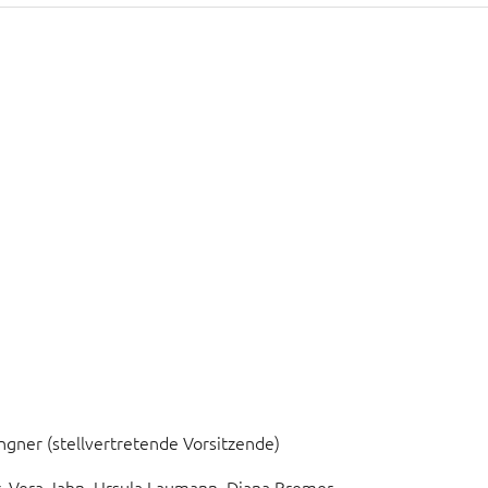
angner (stellvertretende Vorsitzende)
, Vera Jahn, Ursula Laumann, Diana Bremer