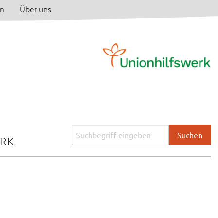
am
Über uns
Suchbegriff
ERK
eingeben: