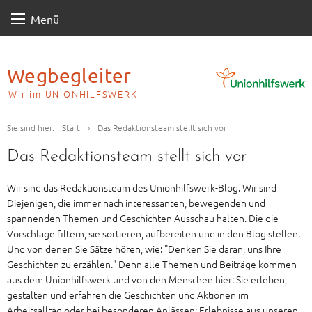
Skip
Menü
to
content
Wegbegleiter
Wir im UNIONHILFSWERK
Sie sind hier:
Start
›
Das Redaktionsteam stellt sich vor
Das Redaktionsteam stellt sich vor
Wir sind das Redaktionsteam des Unionhilfswerk-Blog. Wir sind
Diejenigen, die immer nach interessanten, bewegenden und
spannenden Themen und Geschichten Ausschau halten. Die die
Vorschläge filtern, sie sortieren, aufbereiten und in den Blog stellen.
Und von denen Sie Sätze hören, wie: "Denken Sie daran, uns Ihre
Geschichten zu erzählen." Denn alle Themen und Beiträge kommen
aus dem Unionhilfswerk und von den Menschen hier: Sie erleben,
gestalten und erfahren die Geschichten und Aktionen im
Arbeitsalltag oder bei besonderen Anlässen: Erlebnisse aus unseren