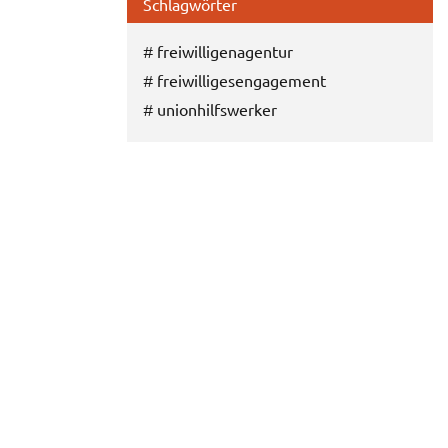
Schlagwörter
#
freiwilligenagentur
#
freiwilligesengagement
#
unionhilfswerker
E-Mail
Twitter
Facebook
Google+