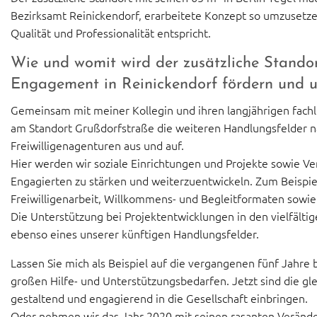
Bezirksamt Reinickendorf, erarbeitete Konzept so umzusetze
Qualität und Professionalität entspricht.
Wie und womit wird der zusätzliche Standort
Engagement in Reinickendorf fördern und u
Gemeinsam mit meiner Kollegin und ihren langjährigen fachl
am Standort Grußdorfstraße die weiteren Handlungsfelder n
Freiwilligenagenturen aus und auf.
Hier werden wir soziale Einrichtungen und Projekte sowie Ver
Engagierten zu stärken und weiterzuentwickeln. Zum Beispiel
Freiwilligenarbeit, Willkommens- und Begleitformaten sowi
Die Unterstützung bei Projektentwicklungen in den vielfält
ebenso eines unserer künftigen Handlungsfelder.
Lassen Sie mich als Beispiel auf die vergangenen fünf Jahre
großen Hilfe- und Unterstützungsbedarfen. Jetzt sind die gle
gestaltend und engagierend in die Gesellschaft einbringen.
Oder nehmen wir das Jahr 2020 mit seinen rasanten Veränder