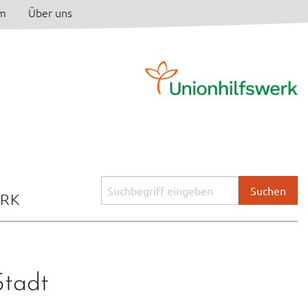
am
Über uns
Suchbegriff
ERK
eingeben:
Stadt