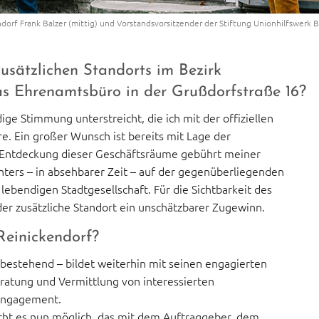
endorf Frank Balzer (mittig) und Vorstandsvorsitzender der Stiftung Unionhilfswerk 
usätzlichen Standorts im Bezirk
as Ehrenamtsbüro in der Grußdorfstraße 16?
ige Stimmung unterstreicht, die ich mit der offiziellen
re. Ein großer Wunsch ist bereits mit Lage der
e Entdeckung dieser Geschäftsräume gebührt meiner
nters – in absehbarer Zeit – auf der gegenüberliegenden
 lebendigen Stadtgesellschaft. Für die Sichtbarkeit des
der zusätzliche Standort ein unschätzbarer Zugewinn.
Reinickendorf?
 bestehend – bildet weiterhin mit seinen engagierten
eratung und Vermittlung von interessierten
 Engagement.
acht es nun möglich, das mit dem Auftraggeber, dem