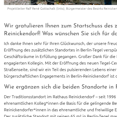
Projektleiter Ralf René Gottschalk (links), Bürgermeister des Bezirks Reinick
Wir gratulieren Ihnen zum Startschuss des z
Reinickendorf! Was wünschen Sie sich für d
Ich danke Ihnen sehr für Ihren Glückwunsch, der unsere freud
Eröffnung des zusätzlichen Standortes in Berlin-Tegel verspü
Geschäftsräume in Erfüllung gegangen. Großer Dank für di
engagierten Kollegin. Mit der Eröffnung des neuen Tegel-Ce
Straßenseite, sind wir ein Teil des pulsierenden Lebens einer
bürgerschaftlichen Engagements in Berlin-Reinickendorf ist 
Wie ergänzen sich die beiden Standorte in 
Der Traditionsstandort im Rathaus Reinickendorf – seit 1996
ehrenamtlichen Kolleg*innen die Basis für die gelingende B
Reinickendorfer*innen in das ehrenamtliche und freiwillige
Der zusätzliche Standort mit seinen 65 m² in Berlin-Tegel m