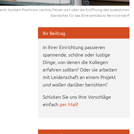
Berlin Norbert Prochnow (rechts) freuen sich über die Eröffnung des zusätzlichen
Standortes für das Ehrenamtsbüro Reinickendorf
Ihr Beitrag
In Ihrer Einrichtung passieren
spannende, schöne oder lustige
Dinge, von denen die Kollegen
erfahren sollten? Oder sie arbeiten
mit Leidenschaft an einem Projekt
und wollen darüber berichten?
Schicken Sie uns Ihre Vorschläge
einfach
!
per Mail