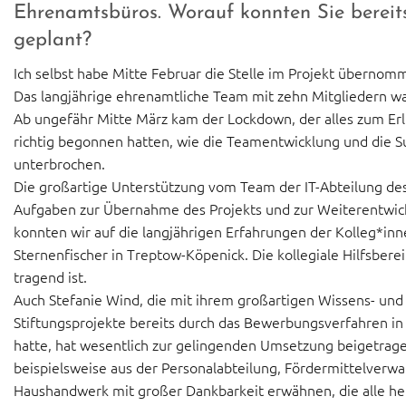
Ehrenamtsbüros. Worauf konnten Sie bereits
geplant?
Ich selbst habe Mitte Februar die Stelle im Projekt übernom
Das langjährige ehrenamtliche Team mit zehn Mitgliedern war 
Ab ungefähr Mitte März kam der Lockdown, der alles zum Erli
richtig begonnen hatten, wie die Teamentwicklung und die S
unterbrochen.
Die großartige Unterstützung vom Team der IT-Abteilung d
Aufgaben zur Übernahme des Projekts und zur Weiterentwic
konnten wir auf die langjährigen Erfahrungen der Kolleg*inn
Sternenfischer in Treptow-Köpenick. Die kollegiale Hilfsberei
tragend ist.
Auch Stefanie Wind, die mit ihrem großartigen Wissens- und
Stiftungsprojekte bereits durch das Bewerbungsverfahren in
hatte, hat wesentlich zur gelingenden Umsetzung beigetrage
beispielsweise aus der Personalabteilung, Fördermittelver
Haushandwerk mit großer Dankbarkeit erwähnen, die alle her