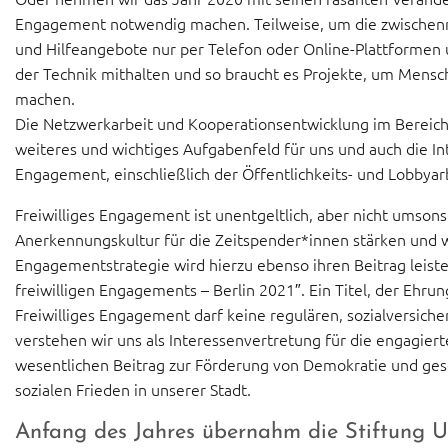
Engagement notwendig machen. Teilweise, um die zwischenm
und Hilfeangebote nur per Telefon oder Online-Plattformen
der Technik mithalten und so braucht es Projekte, um Mensch
machen.
Die Netzwerkarbeit und Kooperationsentwicklung im Bereich 
weiteres und wichtiges Aufgabenfeld für uns und auch die In
Engagement, einschließlich der Öffentlichkeits- und Lobbyarbe
Freiwilliges Engagement ist unentgeltlich, aber nicht umson
Anerkennungskultur für die Zeitspender*innen stärken und w
Engagementstrategie wird hierzu ebenso ihren Beitrag leist
freiwilligen Engagements – Berlin 2021″. Ein Titel, der Ehr
Freiwilliges Engagement darf keine regulären, sozialversiche
verstehen wir uns als Interessenvertretung für die engagier
wesentlichen Beitrag zur Förderung von Demokratie und ges
sozialen Frieden in unserer Stadt.
Anfang des Jahres übernahm die Stiftung Un