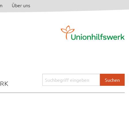
am
Über uns
Suchbegriff
ERK
eingeben: