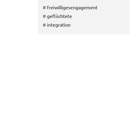
#
freiwilligesengagement
#
geflüchtete
#
integration
E-Mail
Twitter
Facebook
Google+