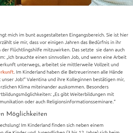
gt mich im bunt ausgestalteten Eingangsbereich. Sie ist hier
zählt sie mir, dass vor einigen Jahren das Bedürfnis in ihr
n der Flüchtlingshilfe mitzuwirken. Das setzte sie dann auch
um: „Ich brauchte einen sinnvollen Job, und wenn eine Arbeit
terkunft unterwegs, arbeitet sie mittlerweile Vollzeit und
. Im Kinderland haben die Betreuerinnen alle Hände
rkunft
st unser Job!“ Valentina und ihre Kolleginnen bestätigen mir,
m herzlichen Klima miteinander auskommen. Besonders
ortbildungsmöglichkeiten: „Es gibt Weiterbildungen mit
munikation oder auch Religionsinformationsseminare.“
en Möglichkeiten
echslung! Im Kinderland finden sich neben einem
n die Kinder und Jugendlichen (3 bis 12 Jahre) sich beim