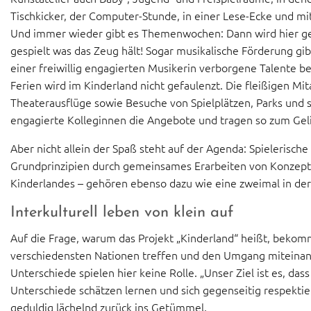
Tischkicker, der Computer-Stunde, in einer Lese-Ecke und m
Und immer wieder gibt es Themenwochen: Dann wird hier gem
gespielt was das Zeug hält! Sogar musikalische Förderung gibt
einer freiwillig engagierten Musikerin verborgene Talente be
Ferien wird im Kinderland nicht gefaulenzt. Die fleißigen 
Theaterausflüge sowie Besuche von Spielplätzen, Parks und so
engagierte Kolleginnen die Angebote und tragen so zum Gel
Aber nicht allein der Spaß steht auf der Agenda: Spielerisc
Grundprinzipien durch gemeinsames Erarbeiten von Konzepte
Kinderlandes – gehören ebenso dazu wie eine zweimal in de
Interkulturell leben von klein auf
Auf die Frage, warum das Projekt „Kinderland“ heißt, bekomme
verschiedensten Nationen treffen und den Umgang miteinand
Unterschiede spielen hier keine Rolle. „Unser Ziel ist es, d
Unterschiede schätzen lernen und sich gegenseitig respektier
geduldig lächelnd zurück ins Getümmel.