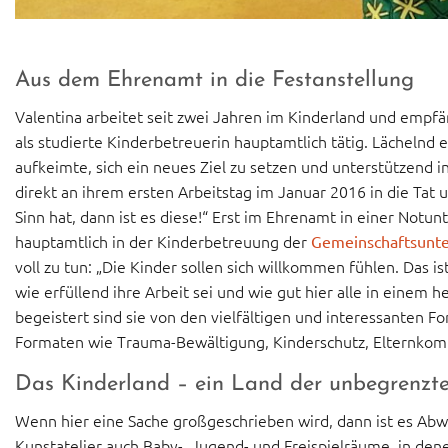
Aus dem Ehrenamt in die Festanstellung
Valentina arbeitet seit zwei Jahren im Kinderland und empfän
als studierte Kinderbetreuerin hauptamtlich tätig. Lächelnd er
aufkeimte, sich ein neues Ziel zu setzen und unterstützend i
direkt an ihrem ersten Arbeitstag im Januar 2016 in die Tat 
Sinn hat, dann ist es diese!“ Erst im Ehrenamt in einer Notun
hauptamtlich in der Kinderbetreuung der
Gemeinschaftsunte
voll zu tun: „Die Kinder sollen sich willkommen fühlen. Das i
wie erfüllend ihre Arbeit sei und wie gut hier alle in eine
begeistert sind sie von den vielfältigen und interessanten F
Formaten wie Trauma-Bewältigung, Kinderschutz, Elternkom
Das Kinderland – ein Land der unbegrenzt
Wenn hier eine Sache großgeschrieben wird, dann ist es Abw
Kunstatelier auch Baby-, Jugend- und Freispielräume, in dene