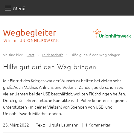
Skip
Menü
to
content
Wegbegleiter
Wir im UNIONHILFSWERK
Sie sind hier:
Start
›
Leidenschaft
›
Hilfe gut auf den Weg bringen
Hilfe gut auf den Weg bringen
Mit Eintritt des Krieges war der Wunsch zu helfen bei vielen sehr
groß. Auch Mathias Ahlrichs und Volkmar Zander, beide schon seit
vielen Jahren bei der USE beschäftigt, wollten Flüchtlingen helfen.
Durch gute, ehrenamtliche Kontakte nach Polen konnten sie gezielt
unterstützen - mit einer Vielzahl von Spenden von USE- und
Unionhilfswerk-Mitarbeitenden.
23. März 2022
|
Text:
Ursula Laumann
|
1 Kommentar