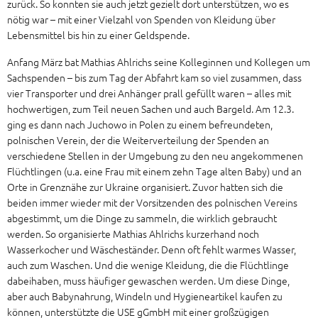
zurück. So konnten sie auch jetzt gezielt dort unterstützen, wo es
nötig war – mit einer Vielzahl von Spenden von Kleidung über
Lebensmittel bis hin zu einer Geldspende.
Anfang März bat Mathias Ahlrichs seine Kolleginnen und Kollegen um
Sachspenden – bis zum Tag der Abfahrt kam so viel zusammen, dass
vier Transporter und drei Anhänger prall gefüllt waren – alles mit
hochwertigen, zum Teil neuen Sachen und auch Bargeld. Am 12.3.
ging es dann nach Juchowo in Polen zu einem befreundeten,
polnischen Verein, der die Weiterverteilung der Spenden an
verschiedene Stellen in der Umgebung zu den neu angekommenen
Flüchtlingen (u.a. eine Frau mit einem zehn Tage alten Baby) und an
Orte in Grenznähe zur Ukraine organisiert. Zuvor hatten sich die
beiden immer wieder mit der Vorsitzenden des polnischen Vereins
abgestimmt, um die Dinge zu sammeln, die wirklich gebraucht
werden. So organisierte Mathias Ahlrichs kurzerhand noch
Wasserkocher und Wäscheständer. Denn oft fehlt warmes Wasser,
auch zum Waschen. Und die wenige Kleidung, die die Flüchtlinge
dabeihaben, muss häufiger gewaschen werden. Um diese Dinge,
aber auch Babynahrung, Windeln und Hygieneartikel kaufen zu
können, unterstützte die USE gGmbH mit einer großzügigen