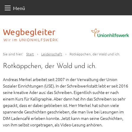
Skip
Menü
to
content
Wegbegleiter
Wir im UNIONHILFSWERK
Sie sind hier:
Start
›
Leidenschaft
›
Rotkäppchen, der Wald und ich.
Rotkäppchen, der Wald und ich.
Andreas Merkel arbeitet seit 2007 in der Verwaltung der Union
Sozialer Einrichtungen (USE). In der Schreibwerkstatt lebt er seit 2016
seine kreative Ader aus: das Schreiben. Eigentlich suchte er nach
einem Kurs für Kalligraphie. Aber dann hat ihn das Schreiben so sehr
gepackt, dass er dabei geblieben ist. Herr Merkel hat schon viele
spannende Geschichten geschrieben, die man live bei Lesungen im
DIM Ladencafé erleben konnte. Jetzt kann man seine Geschichten,
von ihm selbst vorgetragen, als Video-Lesung anhören.