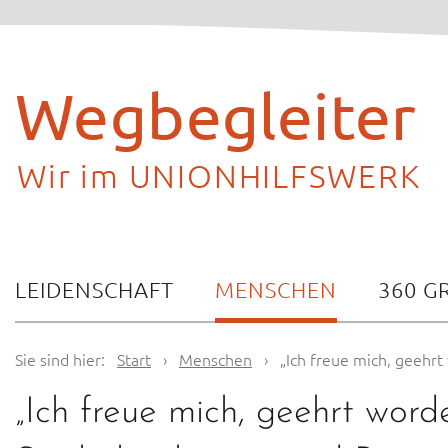
Skip
to
content
Wegbegleiter
Wir im UNIONHILFSWERK
LEIDENSCHAFT
MENSCHEN
360 G
Sie sind hier:
Start
›
Menschen
›
„Ich freue mich, geehr
„Ich freue mich, geehrt wor