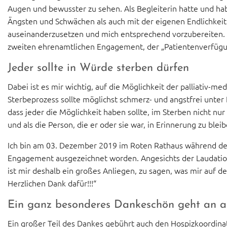
Augen und bewusster zu sehen. Als Begleiterin hatte und ha
Ängsten und Schwächen als auch mit der eigenen Endlichkei
auseinanderzusetzen und mich entsprechend vorzubereiten.
zweiten ehrenamtlichen Engagement, der „Patientenverfüg
Jeder sollte in Würde sterben dürfen
Dabei ist es mir wichtig, auf die Möglichkeit der palliativ-m
Sterbeprozess sollte möglichst schmerz- und angstfrei unter 
dass jeder die Möglichkeit haben sollte, im Sterben nicht n
und als die Person, die er oder sie war, in Erinnerung zu bleib
Ich bin am 03. Dezember 2019 im Roten Rathaus während der
Engagement ausgezeichnet worden. Angesichts der Laudatio 
ist mir deshalb ein großes Anliegen, zu sagen, was mir auf de
Herzlichen Dank dafür!!!“
Ein ganz besonderes Dankeschön geht an al
Ein großer Teil des Dankes gebührt auch den Hospizkoordin