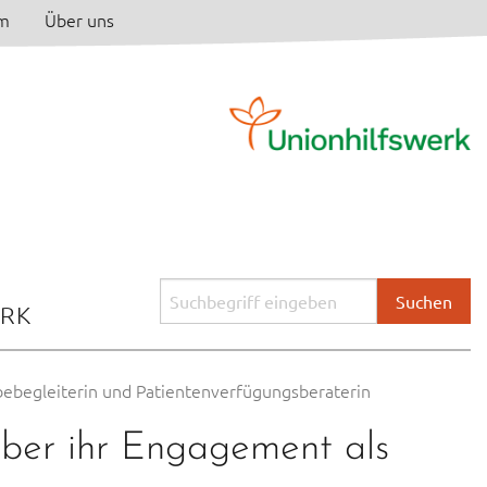
am
Über uns
Suchbegriff
ERK
eingeben:
rbebegleiterin und Patientenverfügungsberaterin
 über ihr Engagement als