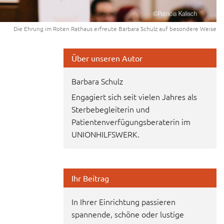
Die Ehrung im Roten Rathaus erfreute Barbara Schulz auf besondere Weise
Über unseren Autor
Barbara Schulz
Engagiert sich seit vielen Jahres als
Sterbebegleiterin und
Patientenverfügungsberaterin im
UNIONHILFSWERK.
Ihr Beitrag
In Ihrer Einrichtung passieren
spannende, schöne oder lustige