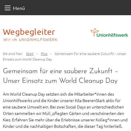
Skip
Menü
to
content
Wegbegleiter
Wir im UNIONHILFSWERK
Sie sind hier:
Start
›
Plus
›
Gemeinsam für eine saubere Zukunft – Unser
Einsatz zum World Cleanup Day
Gemeinsam für eine saubere Zukunft –
Unser Einsatz zum World Cleanup Day
Am World Cleanup Day setzten sich die Mitarbeiter*innen des
Unionhilfswerks und die Kinder unserer Kita BeerenStark aktiv für
eine saubere Umwelt ein. Bei zwei Social Days an unterschiedlichen
Orten sammelten wir Müll, pflegten Gärten und verschönerten den
Kiez. Erfahren Sie mehr über die Erlebnisse unserer Kolleg*innen und
Kinder und die nachhaltigen Botschaften, die dieser Tag hinterließ.