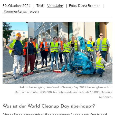
30. Oktober 2024
|
Text:
Vera Jahn
|
Foto:
Diana Bremer
|
Kommentar schreiben
Rekordbeteiligung: Am World Cleanup Day 2024 beteiligten sich in
Deutschland über 630.000 Teilnehmende an mehr als 10.000 Cleanup-
Aktionen.
Was ist der World Cleanup Day überhaupt?
Dieser Frage gingen wir zu Beginn unserer Aktion nach. Der World