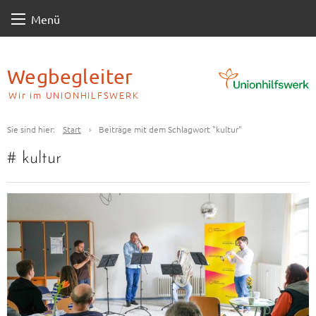
Skip
Menü
to
content
Wegbegleiter
Wir im UNIONHILFSWERK
Sie sind hier:
Start
›
Beiträge mit dem Schlagwort "kultur"
#
kultur