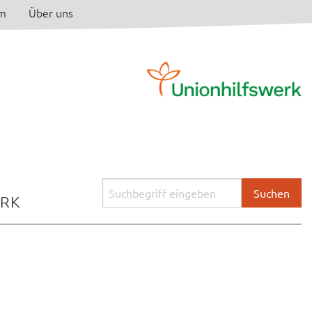
am
Über uns
Suchbegriff
ERK
eingeben: