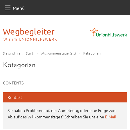
Skip
Menü
to
content
Wegbegleiter
Wir im UNIONHILFSWERK
Sie sind hier:
Start
›
Willkommenstage (alt)
›
Kategorien
Kategorien
CONTENTS
Kontakt
Sie haben Probleme mit der Anmeldung oder eine Frage zum
Ablauf des Willkommenstages? Schreiben Sie uns eine
.
E-Mail