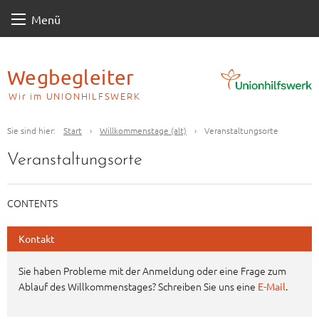
Skip
Menü
to
content
Wegbegleiter
Wir im UNIONHILFSWERK
Sie sind hier:
Start
›
Willkommenstage (alt)
›
Veranstaltungsorte
Veranstaltungsorte
CONTENTS
Kontakt
Sie haben Probleme mit der Anmeldung oder eine Frage zum
Ablauf des Willkommenstages? Schreiben Sie uns eine
.
E-Mail