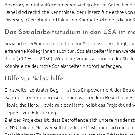
Advocacy nimmt außerdem einen viel größeren Anteil bei dem 
Dabei sind rechtliche Kenntnisse, der Einsatz für Rechte vo
Diversity, Gleichheit und Inklusion Kompetenzfelder, die im
Das Sozialarbeitsstudium in den USA ist meh
Sozialarbeiter*innen sind mit einem Abschluss berechtigt, a
erfahrene Kolleg*innen auch tun. Sozialarbeiter*innen wer
Rolle (+12 % bis 2030). Wenn die Voraussetzungen der Stellen
könnte eine deutsche Sozialarbeiterin sofort anfangen.
Hilfe zur Selbsthilfe
Ein zweiter zentraler Begriff ist das Empowerment der Betrof
während der Studienreise erleben wir bei dem Besuch eine
, Howie mit der Harfe heißt das Projekt und 
Howie the Harp
depressiven Erkrankung.
Ziel des Projektes ist, dass Betroffende sich untereinander 
in NYC bilden. Nur wer selbst „erkrankt“ ist, kann sich dies
Projekt nimmt Teilnehmende aus allen sozialen Schichten un