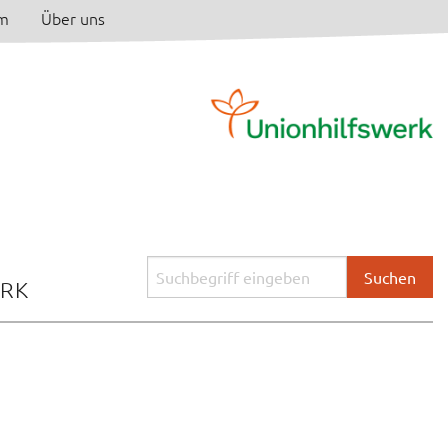
am
Über uns
Suchbegriff
ERK
eingeben: