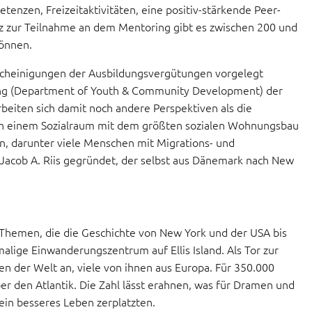
tenzen, Freizeitaktivitäten, eine positiv-stärkende Peer-
eiz zur Teilnahme an dem Mentoring gibt es zwischen 200 und
können.
escheinigungen der Ausbildungsvergütungen vorgelegt
ung (Department of Youth & Community Development) der
beiten sich damit noch andere Perspektiven als die
 in einem Sozialraum mit dem größten sozialen Wohnungsbau
n, darunter viele Menschen mit Migrations- und
Jacob A. Riis gegründet, der selbst aus Dänemark nach New
e Themen, die die Geschichte von New York und der USA bis
lige Einwanderungszentrum auf Ellis Island. Als Tor zur
n der Welt an, viele von ihnen aus Europa. Für 350.000
r den Atlantik. Die Zahl lässt erahnen, was für Dramen und
 ein besseres Leben zerplatzten.