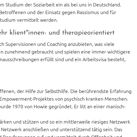
Studium der Soziarbeit ein als bei uns in Deutschland.
n Betroffenen und der Einsatz gegen Rassismus und für
 Studium vermittelt werden.
r klient*innen- und therapieorientiert
uch Supervisionen und Coaching anzubieten, was viele
den zunehmend gebraucht und spielen eine immer wichtigere
ausschreibungen erfüllt sind und ein Arbeitsvisa besteht,
fenen, der Hilfe zur Selbsthilfe. Die berührendste Erfahrung
s Empowerment-Projektes von psychisch kranken Menschen.
wurde 1970 von Howie gegründet. Er litt an einer manisch-
stärken und stützen und so ein mittlerweile riesiges Netzwerk
em Netzwerk anschließen und unterstützend tätig sein. Das
d Berufsgruppen auf und vermittelt durch Offenheit und