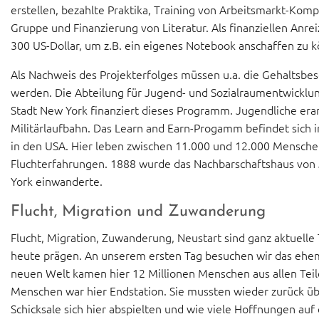
erstellen, bezahlte Praktika, Training von Arbeitsmarkt-Kompe
Gruppe und Finanzierung von Literatur. Als finanziellen Anr
300 US-Dollar, um z.B. ein eigenes Notebook anschaffen zu 
Als Nachweis des Projekterfolges müssen u.a. die Gehaltsb
werden. Die Abteilung für Jugend- und Sozialraumentwickl
Stadt New York finanziert dieses Programm. Jugendliche erar
Militärlaufbahn. Das Learn and Earn-Progamm befindet sich
in den USA. Hier leben zwischen 11.000 und 12.000 Mensche
Fluchterfahrungen. 1888 wurde das Nachbarschaftshaus von 
York einwanderte.
Flucht, Migration und Zuwanderung
Flucht, Migration, Zuwanderung, Neustart sind ganz aktuell
heute prägen. An unserem ersten Tag besuchen wir das ehema
neuen Welt kamen hier 12 Millionen Menschen aus allen Teile
Menschen war hier Endstation. Sie mussten wieder zurück übe
Schicksale sich hier abspielten und wie viele Hoffnungen auf