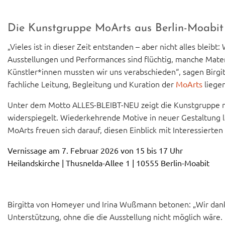
Die Kunstgruppe MoArts aus Berlin-Moabit b
„Vieles ist in dieser Zeit entstanden – aber nicht alles ble
Ausstellungen und Performances sind flüchtig, manche Materia
Künstler*innen mussten wir uns verabschieden“, sagen Birg
fachliche Leitung, Begleitung und Kuration der
liegen
MoArts
Unter dem Motto ALLES-BLEIBT-NEU zeigt die Kunstgruppe nu
widerspiegelt. Wiederkehrende Motive in neuer Gestaltung l
MoArts freuen sich darauf, diesen Einblick mit Interessierten
Vernissage am 7. Februar 2026 von 15 bis 17 Uhr
Heilandskirche | Thusnelda-Allee 1 | 10555 Berlin-Moabit
Birgitta von Homeyer und Irina Wußmann betonen: „Wir dank
Unterstützung, ohne die die Ausstellung nicht möglich wäre.