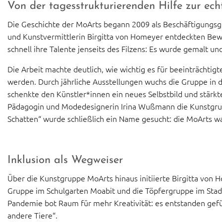
Von der tagesstrukturierenden Hilfe zur ech
Die Geschichte der MoArts begann 2009 als Beschäftigungsgr
und Kunstvermittlerin Birgitta von Homeyer entdeckten B
schnell ihre Talente jenseits des Filzens: Es wurde gemalt un
Die Arbeit machte deutlich, wie wichtig es für beeinträchti
werden. Durch jährliche Ausstellungen wuchs die Gruppe in da
schenkte den Künstler*innen ein neues Selbstbild und stärkte
Pädagogin und Modedesignerin Irina Wußmann die Kunstgrup
Schatten“ wurde schließlich ein Name gesucht: die MoArts w
Inklusion als Wegweiser
Über die Kunstgruppe MoArts hinaus initiierte Birgitta von H
Gruppe im Schulgarten Moabit und die Töpfergruppe im Stadt
Pandemie bot Raum für mehr Kreativität: es entstanden gefü
andere Tiere“.