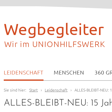
Skip
to
content
Wegbegleiter
Wir im UNIONHILFSWERK
LEIDENSCHAFT
MENSCHEN
360 G
Sie sind hier:
Start
›
Leidenschaft
›
ALLES-BLEIBT-NEU: 1
ALLES-BLEIBT-NEU: 15 Jah