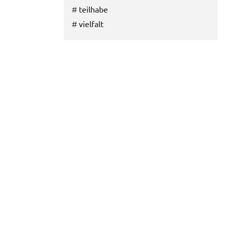
#
teilhabe
#
vielfalt
E-Mail
Twitter
Facebook
Google+