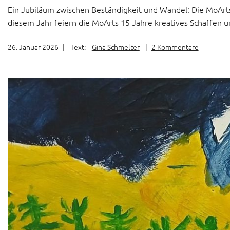
Ein Jubiläum zwischen Beständigkeit und Wandel: Die MoArt
diesem Jahr feiern die MoArts 15 Jahre kreatives Schaffen u
26. Januar 2026
|
Text:
Gina Schmelter
|
2 Kommentare