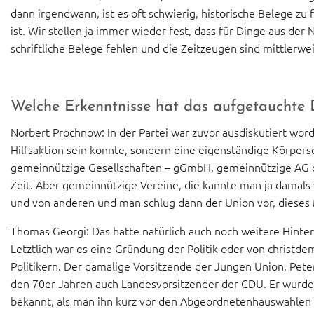
dann irgendwann, ist es oft schwierig, historische Belege zu 
ist. Wir stellen ja immer wieder fest, dass für Dinge aus der N
schriftliche Belege fehlen und die Zeitzeugen sind mittlerwe
Welche Erkenntnisse hat das aufgetauchte 
Norbert Prochnow: In der Partei war zuvor ausdiskutiert worde
Hilfsaktion sein konnte, sondern eine eigenständige Körper
gemeinnützige Gesellschaften – gGmbH, gemeinnützige AG od
Zeit. Aber gemeinnützige Vereine, die kannte man ja damal
und von anderen und man schlug dann der Union vor, dieses 
Thomas Georgi: Das hatte natürlich auch noch weitere Hinte
Letztlich war es eine Gründung der Politik oder von christd
Politikern. Der damalige Vorsitzende der Jungen Union, Peter
den 70er Jahren auch Landesvorsitzender der CDU. Er wurde
bekannt, als man ihn kurz vor den Abgeordnetenhauswahlen 