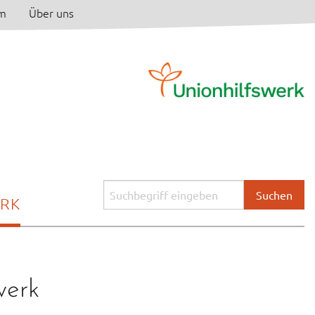
am
Über uns
Suchbegriff
ERK
eingeben:
werk