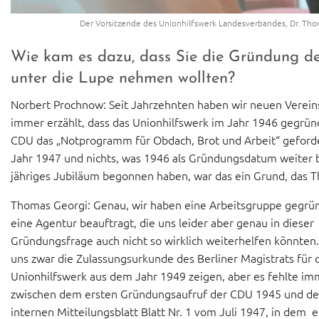
Der Vorsitzende des Unionhilfswerk Landesverbandes, Dr. Tho
Wie kam es dazu, dass Sie die Gründung de
unter die Lupe nehmen wollten?
Norbert Prochnow: Seit Jahrzehnten haben wir neuen Vereins
immer erzählt, dass das Unionhilfswerk im Jahr 1946 gegrü
CDU das „Notprogramm für Obdach, Brot und Arbeit“ gefor
Jahr 1947 und nichts, was 1946 als Gründungsdatum weiter b
jähriges Jubiläum begonnen haben, war das ein Grund, das T
Thomas Georgi: Genau, wir haben eine Arbeitsgruppe gegrü
eine Agentur beauftragt, die uns leider aber genau in dieser
Gründungsfrage auch nicht so wirklich weiterhelfen könnten
uns zwar die Zulassungsurkunde des Berliner Magistrats für 
Unionhilfswerk aus dem Jahr 1949 zeigen, aber es fehlte i
zwischen dem ersten Gründungsaufruf der CDU 1945 und d
internen Mitteilungsblatt Blatt Nr. 1 vom Juli 1947, in dem 