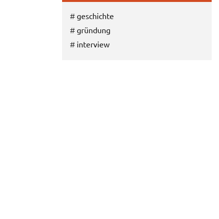
#
geschichte
#
gründung
#
interview
E-Mail
Twitter
Facebook
Google+