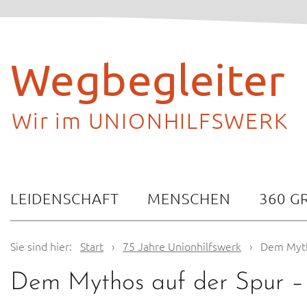
Skip
to
content
Wegbegleiter
Wir im UNIONHILFSWERK
LEIDENSCHAFT
MENSCHEN
360 G
Sie sind hier:
Start
›
75 Jahre Unionhilfswerk
›
Dem Myth
Dem Mythos auf der Spur – 