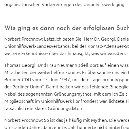
organisatorischen Vorbereitungen des Unionhilfswerk ging.
Wie ging es dann nach der erfolglosen Such
Norbert Prochnow: Letztlich baten Sie, Herr Dr. Georgi, Dan
Unionhilfswerk-Landesverbands, bei der Konrad-Adenauer-St
weitere Erkenntnisse über das hinausgibt, was wir wussten.
Thomas Georgi: Und Frau Neumann stieß dort auf einen wiss
Mitarbeiter, der weiterhelfen konnte. Er übersandte uns ein 
Berliner CDU vom 27. Juni 1947, mit dem Tagesordnungspunk
der Berliner Union“. Damit hatten wir das fehlende Bindegli
Nebel des sogenannten Gründungsmythos, mit dem ich Zeit
Mitgliedschaft im Unionhilfswerk konfrontiert war, lichtete s
tatsächlich ein klares Gründungsdatum.
Norbert Prochnow: So ist das ja häufig mit Mythen. Die werd
Umständen Jahre, Jahrzehnte, Jahrhunderte nicht hinterfrag