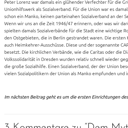
Peter Lorenz war damals ein glühender Verfechter für die G
Unionhilfswerk als Sozialverband. Für die Union war es damal
schon ein Manko, keinen parteinahen Sozialverband an der Se
Wenn wir uns an die Zeit 1946/47 erinnern, oder was wir dar
spielten damals Sozialverbände für die Stadt eine wichtige Rol
den Ostgebieten, die in Berlin gestrandet waren. Die ersten
auch Heimkehrer-Ausschüsse. Diese und der sogenannte CA
besetzt. Die kirchlichen Verbände, wie die Caritas oder die 
Volkssolidarität in Dresden wurden relativ schnell wieder geg
die große Sozialhilfe. Einen Sozialverband, der der Union be
vielen Sozialpolitikern der Union als Manko empfunden und ins
Im nächsten Beitrag geht es um die ersten Einrichtungen de
3 Kommentare zu “Dem Myth