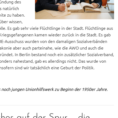
ründung des
s natürlich
ite zu haben.
über wissen,
le. Es gab sehr viele Flüchtlinge in der Stadt. Flüchtlinge aus
 Kriegsgefangenen kamen wieder zurück in die Stadt. Es gab
RE-Ausschuss wurden von den damaligen Sozialverbänden
Diakonie aber auch parteinahe, wie die AWO und auch die
ründet. In Berlin bestand noch ein zusätzlicher Sozialverband,
sonders nahestand, gab es allerdings nicht. Das wurde von
ofern sind wir tatsächlich eine Geburt der Politik.
s noch jungen Unionhilfswerk zu Beginn der 1950er Jahre.
os auf der Spur – die