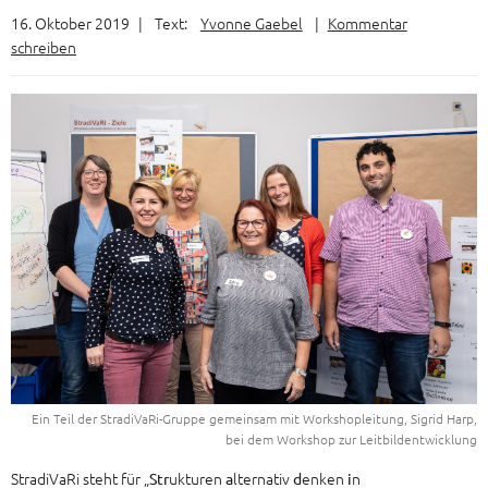
16. Oktober 2019
|
Text:
Yvonne Gaebel
|
Kommentar
schreiben
Ein Teil der StradiVaRi-Gruppe gemeinsam mit Workshopleitung, Sigrid Harp,
bei dem Workshop zur Leitbildentwicklung
StradiVaRi steht für „
ukturen
lternativ
enken
n
Str
a
d
i