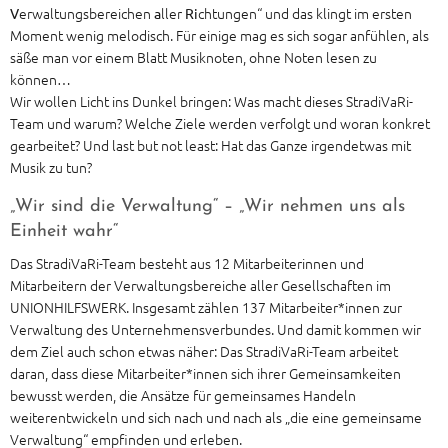
erwaltungsbereichen
ller
chtungen“ und das klingt im ersten
V
a
Ri
Moment wenig melodisch. Für einige mag es sich sogar anfühlen, als
säße man vor einem Blatt Musiknoten, ohne Noten lesen zu
können…
Wir wollen Licht ins Dunkel bringen: Was macht dieses StradiVaRi-
Team und warum? Welche Ziele werden verfolgt und woran konkret
gearbeitet? Und last but not least: Hat das Ganze irgendetwas mit
Musik zu tun?
„Wir sind die Verwaltung“ – „Wir nehmen uns als
Einheit wahr“
Das StradiVaRi-Team besteht aus 12 Mitarbeiterinnen und
Mitarbeitern der Verwaltungsbereiche aller Gesellschaften im
UNIONHILFSWERK. Insgesamt zählen 137 Mitarbeiter*innen zur
Verwaltung des Unternehmensverbundes. Und damit kommen wir
dem Ziel auch schon etwas näher: Das StradiVaRi-Team arbeitet
daran, dass diese Mitarbeiter*innen sich ihrer Gemeinsamkeiten
bewusst werden, die Ansätze für gemeinsames Handeln
weiterentwickeln und sich nach und nach als „die eine gemeinsame
Verwaltung“ empfinden und erleben.