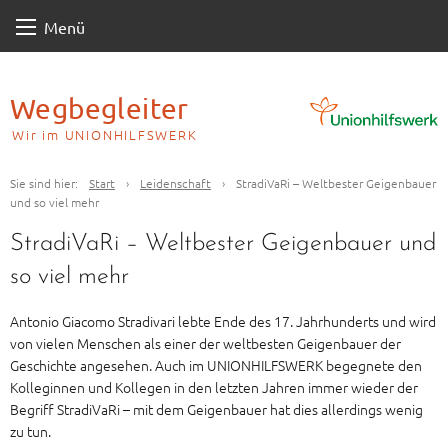
Skip
Menü
to
content
Wegbegleiter
Wir im UNIONHILFSWERK
Sie sind hier:
Start
›
Leidenschaft
›
StradiVaRi – Weltbester Geigenbauer
und so viel mehr
StradiVaRi – Weltbester Geigenbauer und
so viel mehr
Antonio Giacomo Stradivari lebte Ende des 17. Jahrhunderts und wird
von vielen Menschen als einer der weltbesten Geigenbauer der
Geschichte angesehen. Auch im UNIONHILFSWERK begegnete den
Kolleginnen und Kollegen in den letzten Jahren immer wieder der
Begriff StradiVaRi – mit dem Geigenbauer hat dies allerdings wenig
zu tun.