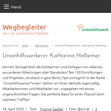
Skip
Menü
to
content
Wegbegleiter
Wir im UNIONHILFSWERK
Sie sind hier:
Start
›
Menschen
›
Unionhilfswerkerin: Katharina Haßemer
Unionhilfswerkerin: Katharina Haßemer
Kennen Sie eigentlich die Kolleginnen und Kollegen von nebenan,
aus anderen Abteilungen oder Standorten? Bei 130 Einrichtungen
und Projekten, verstreut in ganz Berlin, fast unmöglich! In der Reihe
"Unionhilfswerker*innen" stellen wir Ihnen deshalb regelmäßig
Mitarbeiterinnen und Mitarbeiter vor - zugegeben mit etwas
ungewöhnlichen Fragen. Die perfekte Basis für einen Plausch beim
nächsten Treffen!
16. April 2026
|
Text:
Yvonne Gaebel
|
Foto:
@privat
|
3