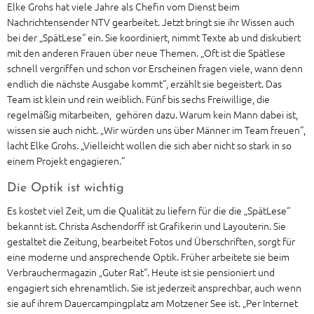
Elke Grohs hat viele Jahre als Chefin vom Dienst beim
Nachrichtensender NTV gearbeitet. Jetzt bringt sie ihr Wissen auch
bei der „SpätLese“ ein. Sie koordiniert, nimmt Texte ab und diskutiert
mit den anderen Frauen über neue Themen. „Oft ist die Spätlese
schnell vergriffen und schon vor Erscheinen fragen viele, wann denn
endlich die nächste Ausgabe kommt“, erzählt sie begeistert. Das
Team ist klein und rein weiblich. Fünf bis sechs Freiwillige, die
regelmäßig mitarbeiten, gehören dazu. Warum kein Mann dabei ist,
wissen sie auch nicht. „Wir würden uns über Männer im Team freuen“,
lacht Elke Grohs. „Vielleicht wollen die sich aber nicht so stark in so
einem Projekt engagieren.“
Die Optik ist wichtig
Es kostet viel Zeit, um die Qualität zu liefern für die die „SpätLese“
bekannt ist. Christa Aschendorff ist Grafikerin und Layouterin. Sie
gestaltet die Zeitung, bearbeitet Fotos und Überschriften, sorgt für
eine moderne und ansprechende Optik. Früher arbeitete sie beim
Verbrauchermagazin „Guter Rat“. Heute ist sie pensioniert und
engagiert sich ehrenamtlich. Sie ist jederzeit ansprechbar, auch wenn
sie auf ihrem Dauercampingplatz am Motzener See ist. „Per Internet