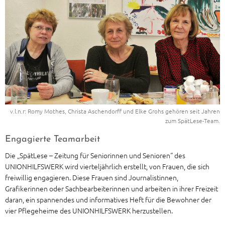
v.l.n.r: Romy Mothes, Christa Aschendorff und Elke Grohs gehören seit Jahren
zum SpätLese-Team.
Engagierte Teamarbeit
Die „SpätLese – Zeitung für Seniorinnen und Senioren“ des
UNIONHILFSWERK wird vierteljährlich erstellt, von Frauen, die sich
freiwillig engagieren. Diese Frauen sind Journalistinnen,
Grafikerinnen oder Sachbearbeiterinnen und arbeiten in ihrer Freizeit
daran, ein spannendes und informatives Heft für die Bewohner der
vier Pflegeheime des UNIONHILFSWERK herzustellen.