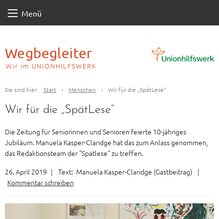
Skip
Menü
to
content
Wegbegleiter
Wir im UNIONHILFSWERK
Sie sind hier:
Start
›
Menschen
›
Wir für die „SpätLese“
Wir für die „SpätLese“
Die Zeitung für Seniorinnen und Senioren feierte 10-jähriges
Jubiläum. Manuela Kasper-Claridge hat das zum Anlass genommen,
das Redaktionsteam der "Spätlese" zu treffen.
26. April 2019
|
Text:
Manuela Kasper-Claridge (Gastbeitrag)
|
Kommentar schreiben