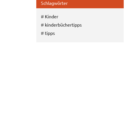
Schlagwörter
#
Kinder
#
kinderbüchertipps
#
tipps
E-Mail
Twitter
Facebook
Google+