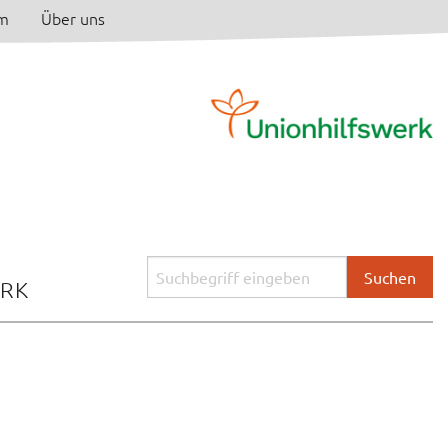
am
Über uns
Suchbegriff
ERK
eingeben: