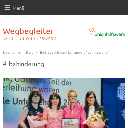
Skip
Menü
to
content
Wegbegleiter
Wir im UNIONHILFSWERK
Sie sind hier:
Start
›
Beiträge mit dem Schlagwort "behinderung"
#
behinderung