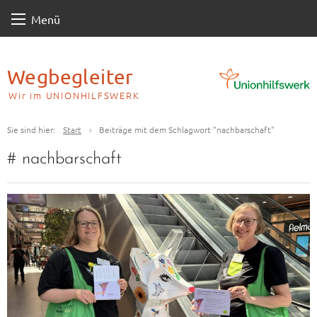
Skip
Menü
to
content
Wegbegleiter
Wir im UNIONHILFSWERK
Sie sind hier:
Start
›
Beiträge mit dem Schlagwort "nachbarschaft"
#
nachbarschaft