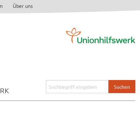
am
Über uns
Suchbegriff
ERK
eingeben: