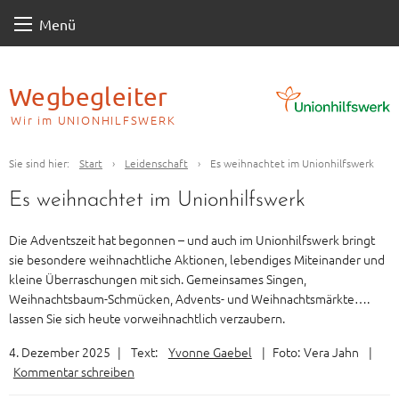
Skip
Menü
to
content
Wegbegleiter
Wir im UNIONHILFSWERK
Sie sind hier:
Start
›
Leidenschaft
›
Es weihnachtet im Unionhilfswerk
Es weihnachtet im Unionhilfswerk
Die Adventszeit hat begonnen – und auch im Unionhilfswerk bringt
sie besondere weihnachtliche Aktionen, lebendiges Miteinander und
kleine Überraschungen mit sich. Gemeinsames Singen,
Weihnachtsbaum-Schmücken, Advents- und Weihnachtsmärkte….
lassen Sie sich heute vorweihnachtlich verzaubern.
4. Dezember 2025
|
Text:
Yvonne Gaebel
|
Foto:
Vera Jahn
|
Kommentar schreiben