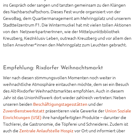
ins Gespräch oder sangen und tanzten gemeinsam zu den Klängen
des Nachbarschaftschors. Dieses Fest wurde organisiert von der
GewoBag, dem Quartiermanagement am Mehringplatz und unserem
Stadtteilzentrum F1. Die Wintermuckel hat mit vielen tollen Aktionen
von den NetzwerkpartnerInnen, wie der Mittelpunktbibliothek
Kreuzberg, KiezInklusiv Leben, outreach Kreuzberg und vor allem den
tollen Anwohner*innen den Mehringplatz zum Leuchten gebracht.
Empfehlung: Rixdorfer Weihnachtsmarkt
Wer nach diesen stimmungsvollen Momenten noch weiter in
weihnachtliche Atmosphäre eintauchen möchte, dem sei ein Besuch
des Alt-Rixdorfer Weihnachtsmarktes empfohlen. Auch in diesem
Jahr ist das Unionhilfswerk dort wieder zahlreich vertreten: Neben
unseren beiden
und der
Beschäftigungstagesstätten
präsentieren viele Gewerke der
Zuverdienstwerkstatt
Union Soziale
ihre handgefertigten Produkte – darunter die
Einrichtungen (USE)
Tischlerei, die Gastronomie, die Töpferei und Schneiderei. Zudem ist
auch die
vor Ort und informiert über
Zentrale Anlaufstelle Hospiz