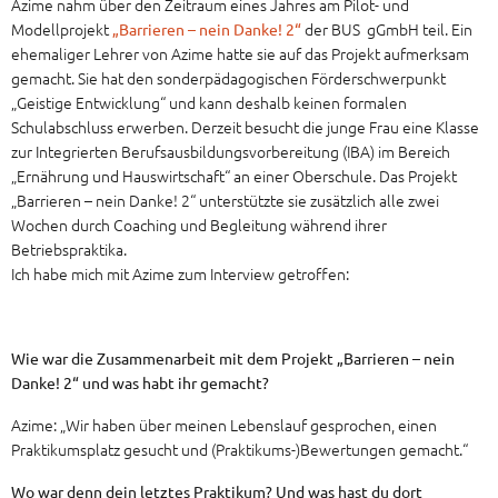
Azime nahm über den Zeitraum eines Jahres am Pilot- und
Modellprojekt
der BUS gGmbH teil. Ein
„Barrieren – nein Danke! 2“
ehemaliger Lehrer von Azime hatte sie auf das Projekt aufmerksam
gemacht. Sie hat den sonderpädagogischen Förderschwerpunkt
„Geistige Entwicklung“ und kann deshalb keinen formalen
Schulabschluss erwerben. Derzeit besucht die junge Frau eine Klasse
zur Integrierten Berufsausbildungsvorbereitung (IBA) im Bereich
„Ernährung und Hauswirtschaft“ an einer Oberschule. Das Projekt
„Barrieren – nein Danke! 2“ unterstützte sie zusätzlich alle zwei
Wochen durch Coaching und Begleitung während ihrer
Betriebspraktika.
Ich habe mich mit Azime zum Interview getroffen:
Wie war die Zusammenarbeit mit dem Projekt „Barrieren – nein
Danke! 2“ und was habt ihr gemacht?
Azime: „Wir haben über meinen Lebenslauf gesprochen, einen
Praktikumsplatz gesucht und (Praktikums-)Bewertungen gemacht.“
Wo war denn dein letztes Praktikum? Und was hast du dort