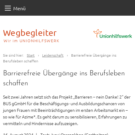
Skip
Menü
to
content
Wegbegleiter
Wir im UNIONHILFSWERK
Sie sind hier:
Start
›
Leidenschaft
›
Barrierefreie Übergänge ins
Berufsleben schaffen
Barrierefreie Übergänge ins Berufsleben
schaffen
Seit zwei Jahren setzt sich das Projekt „Barrieren – nein Danke! 2“ der
BUS gGmbH für die Beschäftigungs- und Ausbildungschancen von
jungen Frauen mit Beeinträchtigungen im ersten Arbeitsmarkt ein –
so wie für Azime*. Es geht darum zu sensibilisieren, Erfahrungen zu
vermitteln und Hindernisse aufzuzeigen.
16. August 2024
|
Text:
Iyayi Osarenkhoe (Gastbeitrag)