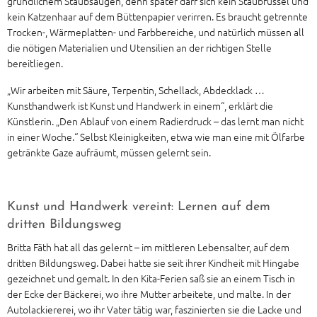
gründlichem Staubsaugen, denn später darf sich kein Staubfussel und
kein Katzenhaar auf dem Büttenpapier verirren. Es braucht getrennte
Trocken-, Wärmeplatten- und Farbbereiche, und natürlich müssen all
die nötigen Materialien und Utensilien an der richtigen Stelle
bereitliegen.
„Wir arbeiten mit Säure, Terpentin, Schellack, Abdecklack …
Kunsthandwerk ist Kunst und Handwerk in einem“, erklärt die
Künstlerin. „Den Ablauf von einem Radierdruck – das lernt man nicht
in einer Woche.“ Selbst Kleinigkeiten, etwa wie man eine mit Ölfarbe
getränkte Gaze aufräumt, müssen gelernt sein.
Kunst und Handwerk vereint: Lernen auf dem
dritten Bildungsweg
Britta Fäth hat all das gelernt – im mittleren Lebensalter, auf dem
dritten Bildungsweg. Dabei hatte sie seit ihrer Kindheit mit Hingabe
gezeichnet und gemalt. In den Kita-Ferien saß sie an einem Tisch in
der Ecke der Bäckerei, wo ihre Mutter arbeitete, und malte. In der
Autolackiererei, wo ihr Vater tätig war, faszinierten sie die Lacke und