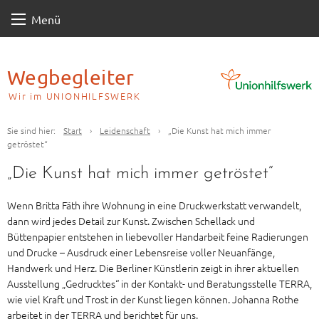
Skip
Menü
to
content
Wegbegleiter
Wir im UNIONHILFSWERK
Sie sind hier:
Start
›
Leidenschaft
›
„Die Kunst hat mich immer
getröstet“
„Die Kunst hat mich immer getröstet“
Wenn Britta Fäth ihre Wohnung in eine Druckwerkstatt verwandelt,
dann wird jedes Detail zur Kunst. Zwischen Schellack und
Büttenpapier entstehen in liebevoller Handarbeit feine Radierungen
und Drucke – Ausdruck einer Lebensreise voller Neuanfänge,
Handwerk und Herz. Die Berliner Künstlerin zeigt in ihrer aktuellen
Ausstellung „Gedrucktes“ in der Kontakt- und Beratungsstelle TERRA,
wie viel Kraft und Trost in der Kunst liegen können. Johanna Rothe
arbeitet in der TERRA und berichtet für uns.