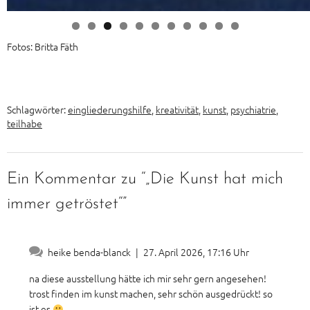
0
1
Fotos: Britta Fäth
Schlagwörter:
eingliederungshilfe
,
kreativität
,
kunst
,
psychiatrie
,
teilhabe
Ein Kommentar zu “„Die Kunst hat mich
immer getröstet“”
heike benda-blanck
|
27. April 2026, 17:16 Uhr
na diese ausstellung hätte ich mir sehr gern angesehen!
trost finden im kunst machen, sehr schön ausgedrückt! so
ist es