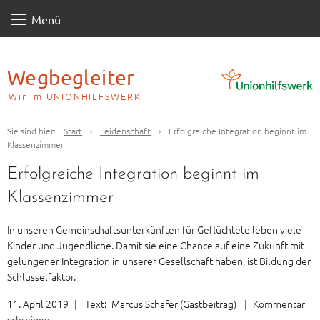
Skip
Menü
to
content
Wegbegleiter
Wir im UNIONHILFSWERK
Sie sind hier:
Start
›
Leidenschaft
›
Erfolgreiche Integration beginnt im
Klassenzimmer
Erfolgreiche Integration beginnt im
Klassenzimmer
In unseren Gemeinschaftsunterkünften für Geflüchtete leben viele
Kinder und Jugendliche. Damit sie eine Chance auf eine Zukunft mit
gelungener Integration in unserer Gesellschaft haben, ist Bildung der
Schlüsselfaktor.
11. April 2019
|
Text:
Marcus Schäfer (Gastbeitrag)
|
Kommentar
schreiben