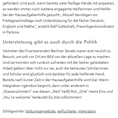
gefördert. Und auch, wenn bereits viele fleißige Hände mit anpacken,
so werden immer noch weitere engagierte Helferinnen und Helfer
bei der Hausaufgabenhilfe gesucht: „Aktuell benötigen wir
Freitagnachmittags noch Unterstützung für die Fächer Deutsch,
Englisch und Mathe.“, erzählt Ralf Gottschalk, Freiwilligenkoordinator
in Pankow.
Unterstützung gibt es auch durch die Politik
Vertreter des finanzierenden Berliner Senats waren erst neulich zu
Besuch, um sich vor Ort ein Bild von der aktuellen Lage zu machen.
Und sie konnten sich rundum zufrieden mit der bisher geleisteten
Arbeit geben! Aber nicht nur sie, auch die betreuten Schülerinnen
und Schüler sind glücklich und dankbar für jede helfende Hand.
Bereits nach kurzer Zeit in der Hausaufgabenhilfe wird klar: Wenn
Integration irgendwo beginnt, dann unter anderem in
„Klassenzimmern“ wie diesen. „Red“ heißt Rot, „One“ meint Eins und
„You´re welcome“ bedeutet Du bist willkommen!
Schlagwörter:
bildungsangebote
,
geflüchtete
,
integration