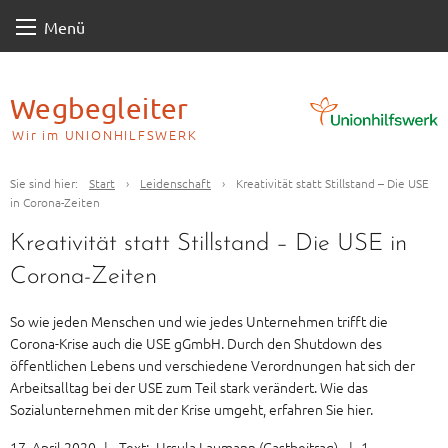
Skip
Menü
to
content
Wegbegleiter
Wir im UNIONHILFSWERK
Sie sind hier:
Start
›
Leidenschaft
›
Kreativität statt Stillstand – Die USE
in Corona-Zeiten
Kreativität statt Stillstand – Die USE in
Corona-Zeiten
So wie jeden Menschen und wie jedes Unternehmen trifft die
Corona-Krise auch die USE gGmbH. Durch den Shutdown des
öffentlichen Lebens und verschiedene Verordnungen hat sich der
Arbeitsalltag bei der USE zum Teil stark verändert. Wie das
Sozialunternehmen mit der Krise umgeht, erfahren Sie hier.
17. April 2020
|
Text:
Ursula Laumann (Gastbeitrag)
|
1