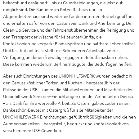
bekocht und gesäubert – bis zu Grundreinigungen, die jetzt gut
möglich sind. Die Kantinen im Roten Rathaus und im
Abgeordnetenhaus sind weiterhin für den internen Betrieb geöffnet
und erhalten dafür von den Gästen viel Dank und Anerkennung. Der
Clean-Up-Service und der Fahrdienst übernehmen die Reinigung und
den Transport der Wäsche für Kälteunterkünfte, die
Konfektionierung verpackt Einmalspritzen und haltbare Lebensmittel.
Und last but not least stellt die Schneiderei Arbeitsplätze zur
Verfügung, an denen freiwillig Engagierte Behelfsmasken nähen.
Diese kommen wiederum Berlinern zugute, die Bedürftigen helfen.
Aber auch Einrichtungen des UNIONHILFSWERK wurden bedacht: In
den Genuss köstlicher Torten und Kuchen – hergestellt in der
Patisserie der USE – kamen die Mitarbeiterinnen und Mitarbeiter der
Unionhilfswerk Senioren-Einrichtungen und der Ambulanten Dienste
– als Dank für ihre wertvolle Arbeit. Zu Ostern gab es zudem einen
Dankeschön-Beutel mit Ostergruß für alle Mitarbeiter der
UNIONHILFSWERK-Einrichtungen, gefüllt mit Süßigkeiten und kleinen
Aufmerksamkeiten – hergestellt, bedruckt und konfektioniert von
verschiedenen USE-Gewerken.