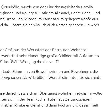
 Neukölln, wurde von der Einrichtungsleiterin Carolin
eginnen und Kollegen – Miriam Al-Sayad, Beate Begall und
ame Utensilien wurden im Pausenraum gelagert: Köpfe aus
 da – hatte sie da wirklich auch Ratten gesehen? Ja. Aber
ger Graf, aus der Werkstatt des Betreuten Wohnens
zwerkstatt sehr eindeutige große Schilder mit Aufdrucken
d“
ins ÜWH. Was ging da also vor ??
hr laute Stimmen von Bewohnerinnen und Bewohnern, die
tändig dieser Lärm
“ brüllten. Worauf stimmten sie sich hinter
se darauf, dass sich im Übergangswohnheim etwas ihr völlig
ten sich in der Teamküche, Tüten aus Zeitungspapier
von Fabian Rimke entfernt und dann (wofür nur?) gesammelt