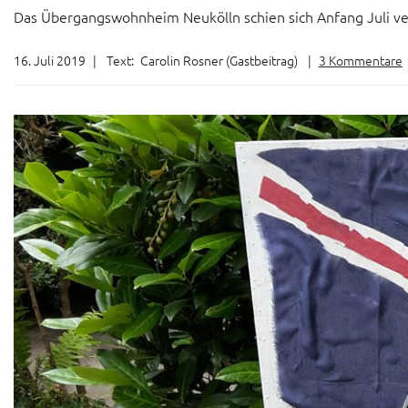
Das Übergangswohnheim Neukölln schien sich Anfang Juli verd
16. Juli 2019
|
Text:
Carolin Rosner (Gastbeitrag)
|
3 Kommentare