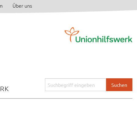
am
Über uns
Suchbegriff
ERK
eingeben: