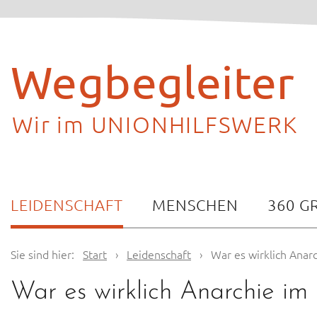
Skip
to
content
Wegbegleiter
Wir im UNIONHILFSWERK
LEIDENSCHAFT
MENSCHEN
360 G
Sie sind hier:
Start
›
Leidenschaft
›
War es wirklich Ana
War es wirklich Anarchie i