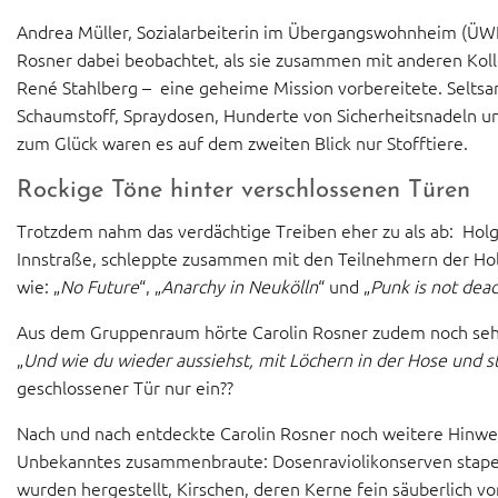
Andrea Müller, Sozialarbeiterin im Übergangswohnheim (ÜWH)
Rosner dabei beobachtet, als sie zusammen mit anderen Koll
René Stahlberg – eine geheime Mission vorbereitete. Selts
Schaumstoff, Spraydosen, Hunderte von Sicherheitsnadeln und
zum Glück waren es auf dem zweiten Blick nur Stofftiere.
Rockige Töne hinter verschlossenen Türen
Trotzdem nahm das verdächtige Treiben eher zu als ab: Hol
Innstraße, schleppte zusammen mit den Teilnehmern der Hol
wie: „
No
Future
“, „
Anarchy
in
Neukölln
“ und „
Punk
is
not
dea
Aus dem Gruppenraum hörte Carolin Rosner zudem noch se
„
Und wie du wieder aussiehst, mit Löchern in der Hose und s
geschlossener Tür nur ein??
Nach und nach entdeckte Carolin Rosner noch weitere Hinwei
Unbekanntes zusammenbraute: Dosenraviolikonserven stapel
wurden hergestellt, Kirschen, deren Kerne fein säuberlich 