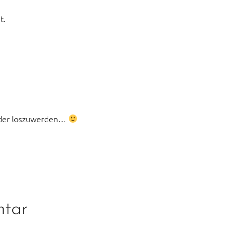
t.
eder loszuwerden…
ntar