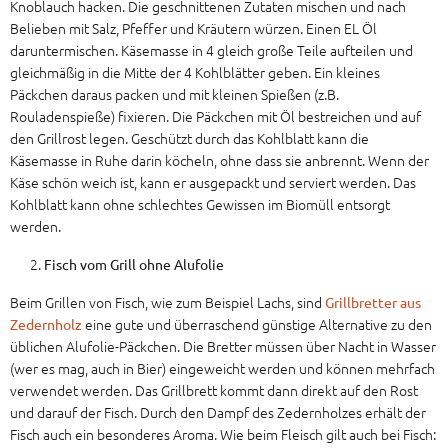
Knoblauch hacken. Die geschnittenen Zutaten mischen und nach
Belieben mit Salz, Pfeffer und Kräutern würzen. Einen EL Öl
daruntermischen. Käsemasse in 4 gleich große Teile aufteilen und
gleichmäßig in die Mitte der 4 Kohlblätter geben. Ein kleines
Päckchen daraus packen und mit kleinen Spießen (z.B.
Rouladenspieße) fixieren. Die Päckchen mit Öl bestreichen und auf
den Grillrost legen. Geschützt durch das Kohlblatt kann die
Käsemasse in Ruhe darin köcheln, ohne dass sie anbrennt. Wenn der
Käse schön weich ist, kann er ausgepackt und serviert werden. Das
Kohlblatt kann ohne schlechtes Gewissen im Biomüll entsorgt
werden.
Fisch vom Grill ohne Alufolie
Beim Grillen von Fisch, wie zum Beispiel Lachs, sind
Grillbretter aus
eine gute und überraschend günstige Alternative zu den
Zedernholz
üblichen Alufolie-Päckchen. Die Bretter müssen über Nacht in Wasser
(wer es mag, auch in Bier) eingeweicht werden und können mehrfach
verwendet werden. Das Grillbrett kommt dann direkt auf den Rost
und darauf der Fisch. Durch den Dampf des Zedernholzes erhält der
Fisch auch ein besonderes Aroma. Wie beim Fleisch gilt auch bei Fisch: