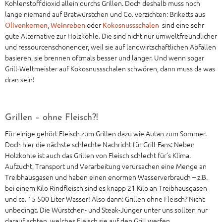
Kohlenstoffdioxid allein durchs Grillen. Doch deshalb muss noch
lange niemand auf Bratwürstchen und Co. verzichten: Briketts aus
,
oder
sind eine sehr
Olivenkernen
Weinreben
Kokosnussschalen
gute Alternative zur Holzkohle. Die sind nicht nur umweltfreundlicher
und ressourcenschonender, weil sie auf landwirtschaftlichen Abfällen
basieren, sie brennen oftmals besser und länger. Und wenn sogar
Grill-Weltmeister auf Kokosnussschalen schwören, dann muss da was
dran sein!
Grillen – ohne Fleisch?!
Für einige gehört Fleisch zum Grillen dazu wie Autan zum Sommer.
Doch hier die nächste schlechte Nachricht für Grill-Fans: Neben
Holzkohle ist auch das Grillen von Fleisch schlecht für’s Klima.
Aufzucht, Transport und Verarbeitung verursachen eine Menge an
Treibhausgasen und haben einen enormen Wasserverbrauch – z.B.
bei einem Kilo Rindfleisch sind es knapp 21 Kilo an Treibhausgasen
und ca. 15 500 Liter Wasser! Also dann: Grillen ohne Fleisch? Nicht
unbedingt. Die Würstchen- und Steak-Jünger unter uns sollten nur
darauf achten, welches Fleisch sie auf den Grill werfen.