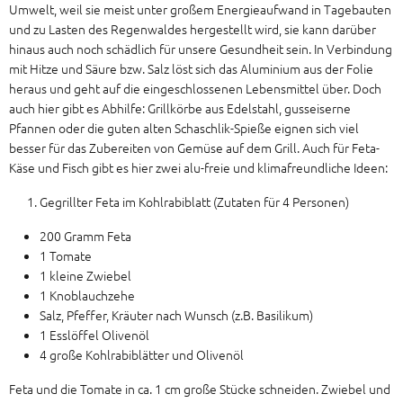
Umwelt, weil sie meist unter großem Energieaufwand in Tagebauten
und zu Lasten des Regenwaldes hergestellt wird, sie kann darüber
hinaus auch noch schädlich für unsere Gesundheit sein. In Verbindung
mit Hitze und Säure bzw. Salz löst sich das Aluminium aus der Folie
heraus und geht auf die eingeschlossenen Lebensmittel über. Doch
auch hier gibt es Abhilfe: Grillkörbe aus Edelstahl, gusseiserne
Pfannen oder die guten alten Schaschlik-Spieße eignen sich viel
besser für das Zubereiten von Gemüse auf dem Grill. Auch für Feta-
Käse und Fisch gibt es hier zwei alu-freie und klimafreundliche Ideen:
Gegrillter Feta im Kohlrabiblatt (Zutaten für 4 Personen)
200 Gramm Feta
1 Tomate
1 kleine Zwiebel
1 Knoblauchzehe
Salz, Pfeffer, Kräuter nach Wunsch (z.B. Basilikum)
1 Esslöffel Olivenöl
4 große Kohlrabiblätter und Olivenöl
Feta und die Tomate in ca. 1 cm große Stücke schneiden. Zwiebel und