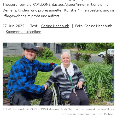
Theaterensemble PAPILLONS, das aus Akteur*innen mit und ohne
Demenz, Kindern und professionellen Künstler*innen besteht und im
Pflegewohnheim probt und auftritt.
27. Juni 2025
|
Text:
Gesine Hanebuth
|
Foto:
Gesine Hanebuth
|
Kommentar schreiben
Till Winter und die PAPILLONS-Akteurin Heidi Neumann – beim aktuellen Stück
stehen sie zusammen auf der Bühne.