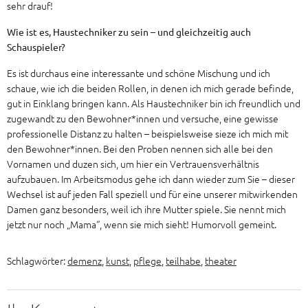
sehr drauf!
Wie ist es, Haustechniker zu sein – und gleichzeitig auch
Schauspieler?
Es ist durchaus eine interessante und schöne Mischung und ich
schaue, wie ich die beiden Rollen, in denen ich mich gerade befinde,
gut in Einklang bringen kann. Als Haustechniker bin ich freundlich und
zugewandt zu den Bewohner*innen und versuche, eine gewisse
professionelle Distanz zu halten – beispielsweise sieze ich mich mit
den Bewohner*innen. Bei den Proben nennen sich alle bei den
Vornamen und duzen sich, um hier ein Vertrauensverhältnis
aufzubauen. Im Arbeitsmodus gehe ich dann wieder zum Sie – dieser
Wechsel ist auf jeden Fall speziell und für eine unserer mitwirkenden
Damen ganz besonders, weil ich ihre Mutter spiele. Sie nennt mich
jetzt nur noch „Mama“, wenn sie mich sieht! Humorvoll gemeint.
Schlagwörter:
demenz
,
kunst
,
pflege
,
teilhabe
,
theater