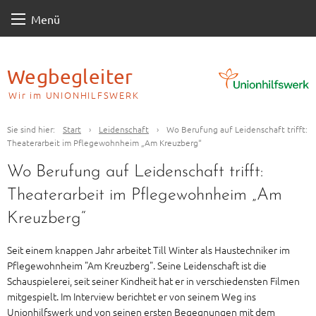
Skip
Menü
to
content
Wegbegleiter
Wir im UNIONHILFSWERK
Sie sind hier:
Start
›
Leidenschaft
›
Wo Berufung auf Leidenschaft trifft:
Theaterarbeit im Pflegewohnheim „Am Kreuzberg“
Wo Berufung auf Leidenschaft trifft:
Theaterarbeit im Pflegewohnheim „Am
Kreuzberg“
Seit einem knappen Jahr arbeitet Till Winter als Haustechniker im
Pflegewohnheim "Am Kreuzberg". Seine Leidenschaft ist die
Schauspielerei, seit seiner Kindheit hat er in verschiedensten Filmen
mitgespielt. Im Interview berichtet er von seinem Weg ins
Unionhilfswerk und von seinen ersten Begegnungen mit dem