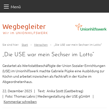
Skip
Menü
to
content
Wegbegleiter
Wir im UNIONHILFSWERK
Sie sind hier:
Start
›
Menschen
›
„Die USE war mein Sechser im Lotto“
„Die USE war mein Sechser im Lotto“
Gestartet als Werkstattbeschäftigte der Union Sozialer Einrichtungen
(USE) im Unionhilfswerk machte Gabriele Püpke eine Ausbildung zur
Köchin und arbeitet inzwischen als Fachkraft in der Küche im
Abgeordnetenhaus.
22. Dezember 2025
|
Text:
Anika Szott (Gastbeitrag)
|
Foto:
Thomas Labro | Mediengestaltung der USE gGmbH
|
Kommentar schreiben