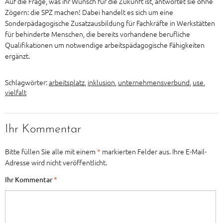
Auf die Frage, was ihr Wunsch für die Zukunft ist, antwortet sie ohne
Zögern: die SPZ machen! Dabei handelt es sich um eine
Sonderpädagogische Zusatzausbildung für Fachkräfte in Werkstätten
für behinderte Menschen, die bereits vorhandene berufliche
Qualifikationen um notwendige arbeitspädagogische Fähigkeiten
ergänzt.
Schlagwörter:
arbeitsplatz
,
inklusion
,
unternehmensverbund
,
use
,
vielfalt
Ihr Kommentar
Bitte füllen Sie alle mit einem
*
markierten Felder aus. Ihre E-Mail-
Adresse wird nicht veröffentlicht.
Ihr Kommentar
*