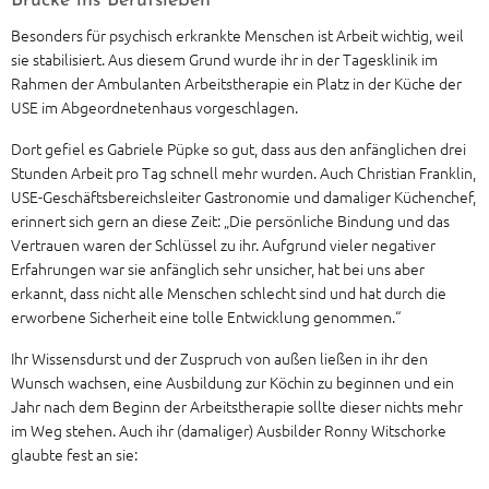
Brücke ins Berufsleben
Besonders für psychisch erkrankte Menschen ist Arbeit wichtig, weil
sie stabilisiert. Aus diesem Grund wurde ihr in der Tagesklinik im
Rahmen der Ambulanten Arbeitstherapie ein Platz in der Küche der
USE im Abgeordnetenhaus vorgeschlagen.
Dort gefiel es Gabriele Püpke so gut, dass aus den anfänglichen drei
Stunden Arbeit pro Tag schnell mehr wurden. Auch Christian Franklin,
USE-Geschäftsbereichsleiter Gastronomie und damaliger Küchenchef,
erinnert sich gern an diese Zeit: „Die persönliche Bindung und das
Vertrauen waren der Schlüssel zu ihr. Aufgrund vieler negativer
Erfahrungen war sie anfänglich sehr unsicher, hat bei uns aber
erkannt, dass nicht alle Menschen schlecht sind und hat durch die
erworbene Sicherheit eine tolle Entwicklung genommen.“
Ihr Wissensdurst und der Zuspruch von außen ließen in ihr den
Wunsch wachsen, eine Ausbildung zur Köchin zu beginnen und ein
Jahr nach dem Beginn der Arbeitstherapie sollte dieser nichts mehr
im Weg stehen. Auch ihr (damaliger) Ausbilder Ronny Witschorke
glaubte fest an sie: