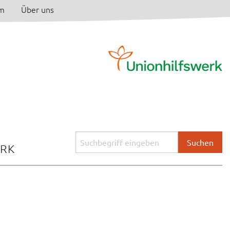
am
Über uns
Suchbegriff
ERK
eingeben: