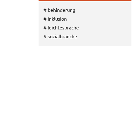
#
behinderung
#
inklusion
#
leichtesprache
#
sozialbranche
E-Mail
Twitter
Facebook
Google+