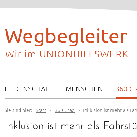
Skip
to
content
Wegbegleiter
Wir im UNIONHILFSWERK
LEIDENSCHAFT
MENSCHEN
360 G
Sie sind hier:
Start
›
360 Grad
›
Inklusion ist mehr als F
Inklusion ist mehr als Fahrst