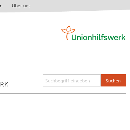
am
Über uns
Suchbegriff
ERK
eingeben: