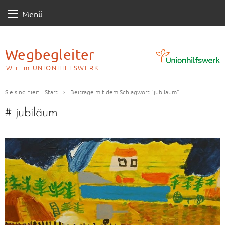
Skip
Menü
to
content
Wegbegleiter
Wir im UNIONHILFSWERK
Sie sind hier:
Start
›
Beiträge mit dem Schlagwort "jubiläum"
#
jubiläum