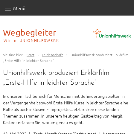
Skip
Menü
to
content
Wegbegleiter
Wir im UNIONHILFSWERK
Sie sind hier:
Start
›
Leidenschaft
›
Unionhilfswerk produziert Erklärfilm
„Erste-Hilfe in leichter Sprache“
Unionhilfswerk produziert Erklärfilm
„Erste-Hilfe in leichter Sprache“
In unserem Fachbereich für Menschen mit Behinderung spielten in
der Vergangenheit sowohl Erste-Hilfe-Kurse in leichter Sprache eine
Rolle als auch inklusive Filmprojekte. Jetzt rücken diese beiden
Themen zusammen. In unserem heutigen Gastbeitrag von Margit
Kastner erfahren Sie, worum genau es geht.
13. Mai 2022
|
Text:
Margit Kastner (Gastbeitrag)
|
Kommentar