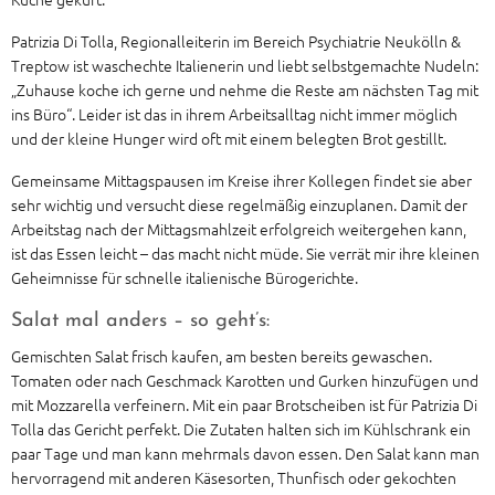
Patrizia Di Tolla, Regionalleiterin im Bereich Psychiatrie Neukölln &
Treptow ist waschechte Italienerin und liebt selbstgemachte Nudeln:
„Zuhause koche ich gerne und nehme die Reste am nächsten Tag mit
ins Büro“. Leider ist das in ihrem Arbeitsalltag nicht immer möglich
und der kleine Hunger wird oft mit einem belegten Brot gestillt.
Gemeinsame Mittagspausen im Kreise ihrer Kollegen findet sie aber
sehr wichtig und versucht diese regelmäßig einzuplanen. Damit der
Arbeitstag nach der Mittagsmahlzeit erfolgreich weitergehen kann,
ist das Essen leicht – das macht nicht müde. Sie verrät mir ihre kleinen
Geheimnisse für schnelle italienische Bürogerichte.
Salat mal anders – so geht’s:
Gemischten Salat frisch kaufen, am besten bereits gewaschen.
Tomaten oder nach Geschmack Karotten und Gurken hinzufügen und
mit Mozzarella verfeinern. Mit ein paar Brotscheiben ist für Patrizia Di
Tolla das Gericht perfekt. Die Zutaten halten sich im Kühlschrank ein
paar Tage und man kann mehrmals davon essen. Den Salat kann man
hervorragend mit anderen Käsesorten, Thunfisch oder gekochten