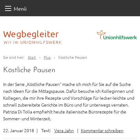
Skip
Menü
to
content
Wegbegleiter
Wir im UNIONHILFSWERK
Sie sind hier:
Start
›
Plus
›
Köstliche Pausen
Köstliche Pausen
In der Serie „Köstliche Pausen“ mache ich mich für Sie auf die Suche
nach Ideen für die Mittagspause. Dafür besuche ich Kolleginnen und
Kollegen, die mir ihre Rezepte und Vorschläge für lecker-leichte und
schnell zubereitete Gerichte im Büro und für unterwegs verraten.
Patrizia Di Tolla empfiehlt heute italienische Bürorezepte für die
Sommer- und Winterzeit.
22. Januar 2018
|
Text:
Vera Jahn
|
Kommentar schreiben